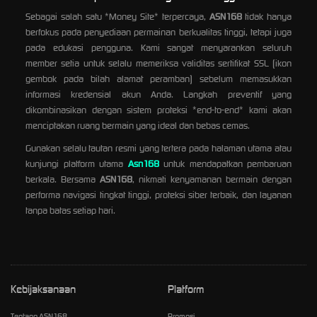
Sebagai salah satu *Money Site* terpercaya,
ASN168
tidak hanya
berfokus pada penyediaan permainan berkualitas tinggi, tetapi juga
pada edukasi pengguna. Kami sangat menyarankan seluruh
member setia untuk selalu memeriksa validitas sertifikat SSL (ikon
gembok pada bilah alamat peramban) sebelum memasukkan
informasi kredensial akun Anda. Langkah preventif yang
dikombinasikan dengan sistem proteksi *end-to-end* kami akan
menciptakan ruang bermain yang ideal dan bebas cemas.
Gunakan selalu tautan resmi yang tertera pada halaman utama atau
kunjungi platform utama
Asn168
untuk mendapatkan pembaruan
berkala. Bersama
ASN168
, nikmati kenyamanan bermain dengan
performa navigasi tingkat tinggi, proteksi siber terbaik, dan layanan
tanpa batas setiap hari.
Kebijaksanaan
Platform
Tentang ASN168
Promosi