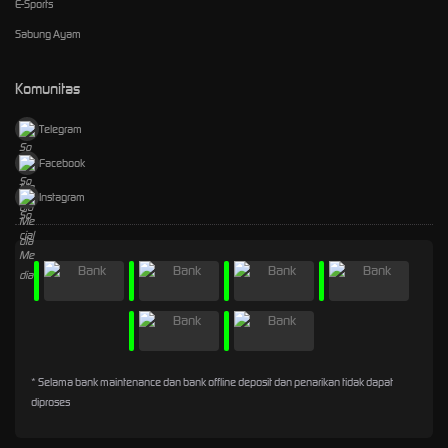
E-Sports
Sabung Ayam
Komunitas
Telegram
Facebook
Instagram
* Selama bank maintenance dan bank offline deposit dan penarikan tidak dapat
diproses