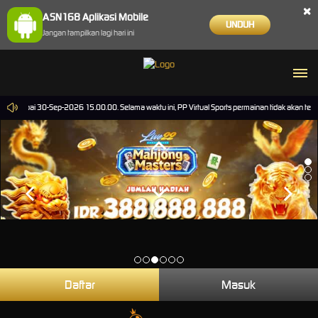
×
ASN168 Aplikasi Mobile
UNDUH
Jangan tampilkan lagi hari ini
00 sampai 30-Sep-2026 15.00.00. Selama waktu ini, PP Virtual Sports permainan tidak akan ter
Daftar
Masuk