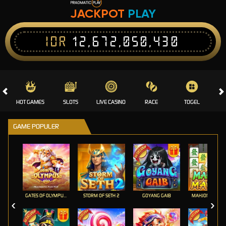
JACKPOT
PLAY
IDR
12,672,050,430
HOT GAMES
SLOTS
LIVE CASINO
RACE
TOGEL
OL
GAME POPULER
GATES OF OLYMPUS POP
STORM OF SETH 2
GOYANG GAIB
MAHJONG MAX