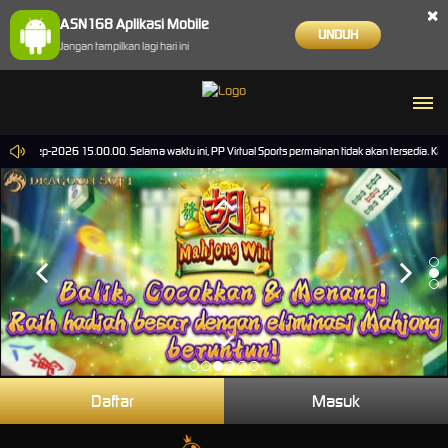
×
ASN168 Aplikasi Mobile
UNDUH
Jangan tampilkan lagi hari ini
 30-Sep-2026 15.00.00. Selama waktu ini, PP Virtual Sports permainan tidak akan tersedia. Ka
Daftar
Masuk