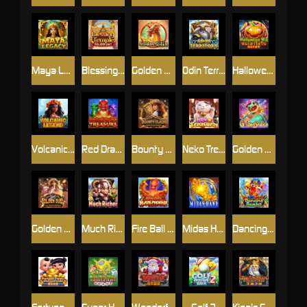
Maya Legacy
Blessing Temple
Golden Qilin
Odin Territory
Halloween Win
Volcanic Legend
Red Dragon’s Treasure
Bounty Clash
Neko Treasures
Golden Snake
Golden Duel
Much Richer
Fire Ball Blaze Phoenix
Midas Hand
Dancing Samba