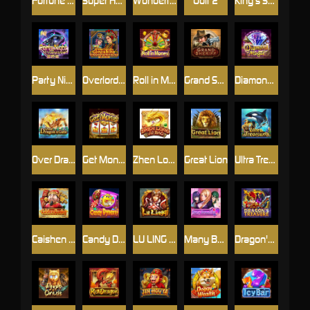
Fortune Twins
Super Hoo Hey How
Wonderful Christmas
Golf 2
King's Sword
Party Night
Overlord & Concubine
Roll in Money
Grand Sheriff
Diamond Mogul
Over Dragon's Gate
Get Money
Zhen Long Ju Bao
Great Lion
Ultra Treasure
Caishen Coming
Candy Dynasty
LU LING QI
Many Beauties
Dragon's Treasure