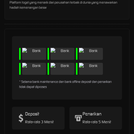
Platform togel yang menarik dari perusahan terbaik di dunia yang menawarkan
hadiah kemenangan besar
* Selama bank maintenance dan bank offline deposit dan penarikan
tidak dapat diproses
Deposit
Penarikan
Rata-rata 3 Menit
Rata-rata 5 Menit